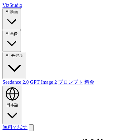
VizStudio
AI動画
AI画像
AI モデル
Seedance 2.0
GPT Image 2
プロンプト
料金
日本語
無料で試す