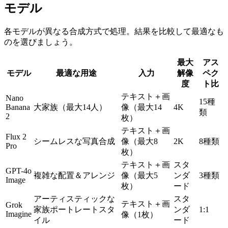
モデル
各モデルが異なる合成方式で処理。結果を比較して最適なも
のを選びましょう。
最大
アス
モデル
最適な用途
入力
解像
ペク
度
ト比
テキスト＋画
Nano
15種
Banana
大家族（最大14人）
像（最大14
4K
類
2
枚）
テキスト＋画
Flux 2
シームレスな写真合成
像（最大8
2K
8種類
Pro
枚）
テキスト＋画
スタ
GPT-4o
複雑な配置＆アレンジ
像（最大5
ンダ
3種類
Image
枚）
ード
アーティスティックな
スタ
テキスト＋画
Grok
家族ポートレートスタ
ンダ
1:1
Imagine
像（1枚）
イル
ード