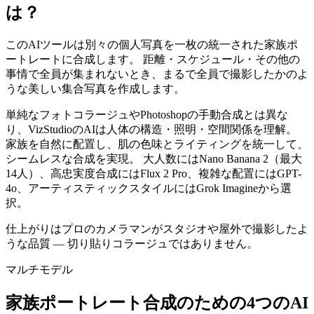
は？
このAIツールは別々の個人写真を一枚の統一された家族ポ
ートレートに合成します。 距離・スケジュール・その他の
事情で全員が集まれないとき、まるで全員で撮影したかのよ
うな美しい集合写真を作成します。
単純なフォトコラージュやPhotoshopの手動合成とは異な
り、VizStudioのAIは人体の構造・照明・空間関係を理解。
家族を自然に配置し、肌の色味とライティングを統一して、
シームレスな合成を実現。 大人数にはNano Banana 2（最大
14人）、高忠実度合成にはFlux 2 Pro、複雑な配置にはGPT-
4o、アーティスティックスタイルにはGrok Imagineから選
択。
仕上がりはプロのカメラマンがスタジオや屋外で撮影したよ
うな品質 — 切り貼りコラージュではありません。
マルチモデル
家族ポートレート合成のための4つのAI