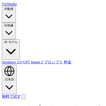
VizStudio
AI動画
AI画像
AI モデル
Seedance 2.0
GPT Image 2
プロンプト
料金
日本語
無料で試す