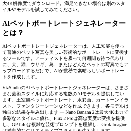
大4K解像度でダウンロード。満足できない場合は別のスタ
イルやモデルを試してみてください。
AIペットポートレートジェネレーター
とは？
AIペットポートレートジェネレーターは、人工知能を使っ
て普通のペット写真を美しい芸術的なポートレートに変換す
るツールです。アーティストを雇って何週間も待つ代わり
に、犬、猫、ウサギ、鳥、またはどんなペットの写真でもア
ップロードするだけで、AIが数秒で素晴らしいポートレー
トを作成します。
VizStudioのAIペットポートレートジェネレーターは、さまざ
まな芸術スタイルに対応する複数のAIモデルを提供してい
ます。王室風ペットポートレート、水彩画、カートーンイラ
スト、ファンタジーシーンなどを作成できます。各モデルは
独自の結果を生み出します — Nano Banana 2は最大4K出力で
多彩なスタイルに優れ、Flux 2 Proは高忠実度の変換を提供
し、GPT-4oは複雑な芸術プロンプトを理解し、Grok Imagine
は独創的なクリエイティブスタイルを生み出します。