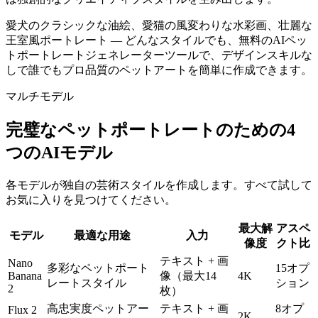
愛犬のクラシックな油絵、愛猫の風変わりな水彩画、壮麗な
王室風ポートレート — どんなスタイルでも、無料のAIペッ
トポートレートジェネレーターツールで、デザインスキルな
しで誰でもプロ品質のペットアートを簡単に作成できます。
マルチモデル
完璧なペットポートレートのための4
つのAIモデル
各モデルが独自の芸術スタイルを作成します。すべて試して
お気に入りを見つけてください。
最大解
アスペ
モデル
最適な用途
入力
像度
クト比
テキスト + 画
Nano
多彩なペットポート
15オプ
Banana
像（最大14
4K
レートスタイル
ション
2
枚）
高忠実度ペットアー
テキスト + 画
8オプ
Flux 2
2K