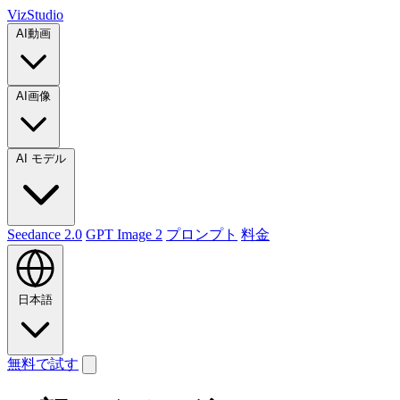
VizStudio
AI動画
AI画像
AI モデル
Seedance 2.0
GPT Image 2
プロンプト
料金
日本語
無料で試す