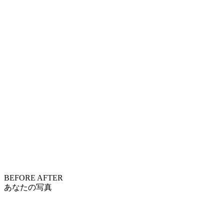
BEFORE
AFTER
あなたの写真