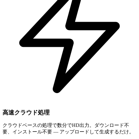
高速クラウド処理
クラウドベースの処理で数分でHD出力。ダウンロード不
要、インストール不要 — アップロードして生成するだけ。