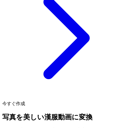
今すぐ作成
写真を美しい漢服動画に変換