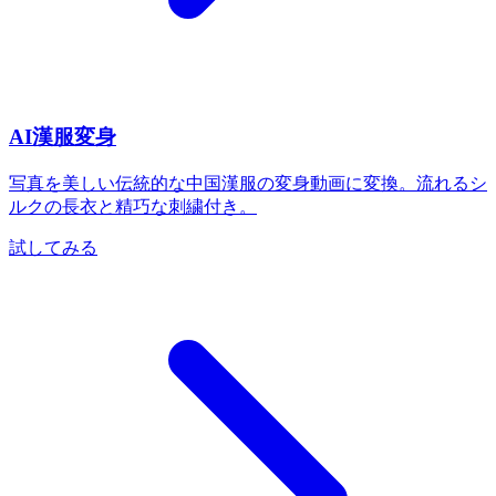
AI漢服変身
写真を美しい伝統的な中国漢服の変身動画に変換。流れるシ
ルクの長衣と精巧な刺繍付き。
試してみる