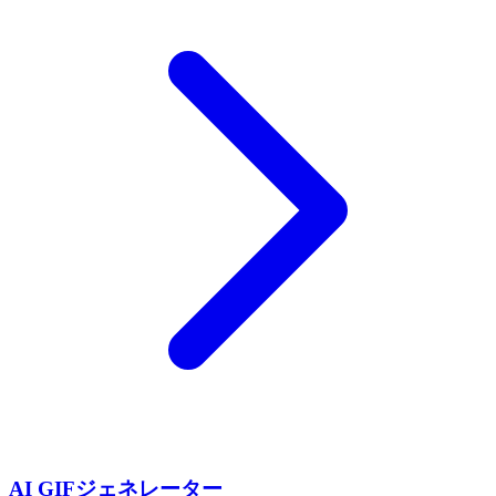
AI GIFジェネレーター