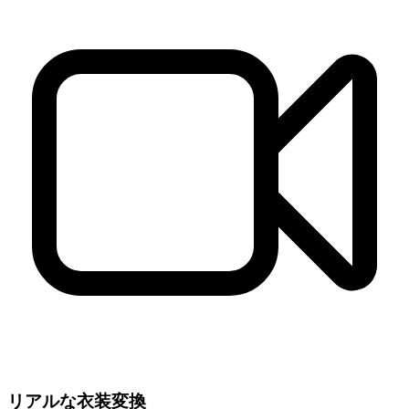
リアルな衣装変換