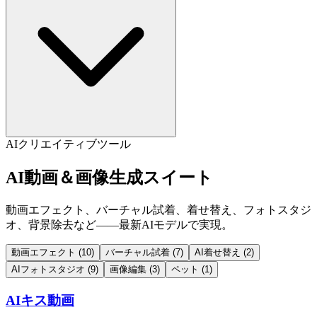
AIクリエイティブツール
AI動画＆画像生成スイート
動画エフェクト、バーチャル試着、着せ替え、フォトスタジ
オ、背景除去など——最新AIモデルで実現。
動画エフェクト
(10)
バーチャル試着
(7)
AI着せ替え
(2)
AIフォトスタジオ
(9)
画像編集
(3)
ペット
(1)
AIキス動画