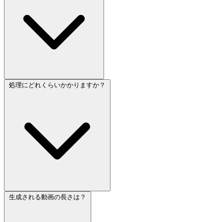
処理にどれくらいかかりますか？
生成される動画の長さは？