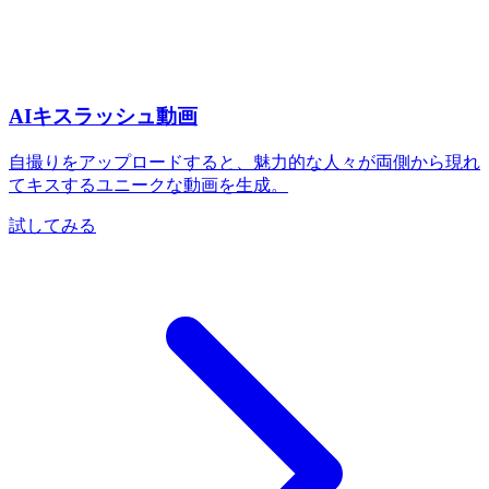
AIキスラッシュ動画
自撮りをアップロードすると、魅力的な人々が両側から現れ
てキスするユニークな動画を生成。
試してみる