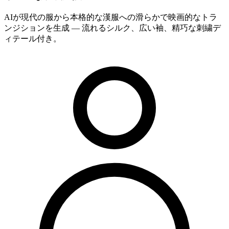
AIが現代の服から本格的な漢服への滑らかで映画的なトラ
ンジションを生成 — 流れるシルク、広い袖、精巧な刺繍デ
ィテール付き。