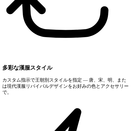
多彩な漢服スタイル
カスタム指示で王朝別スタイルを指定 — 唐、宋、明、また
は現代漢服リバイバルデザインをお好みの色とアクセサリー
で。