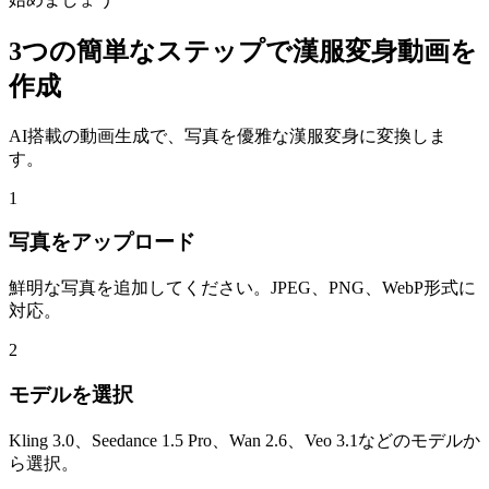
3つの簡単なステップで漢服変身動画を
作成
AI搭載の動画生成で、写真を優雅な漢服変身に変換しま
す。
1
写真をアップロード
鮮明な写真を追加してください。JPEG、PNG、WebP形式に
対応。
2
モデルを選択
Kling 3.0、Seedance 1.5 Pro、Wan 2.6、Veo 3.1などのモデルか
ら選択。