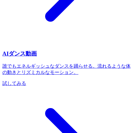
AIダンス動画
誰でもエネルギッシュなダンスを踊らせる。流れるような体
の動きとリズミカルなモーション。
試してみる