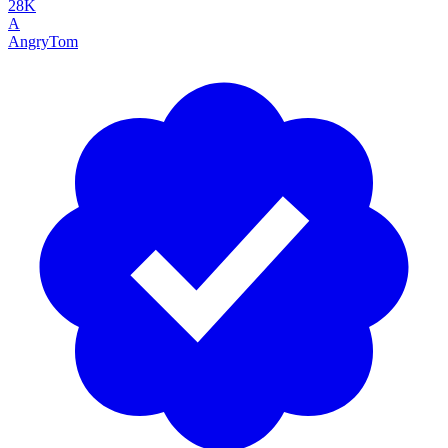
28K
A
AngryTom