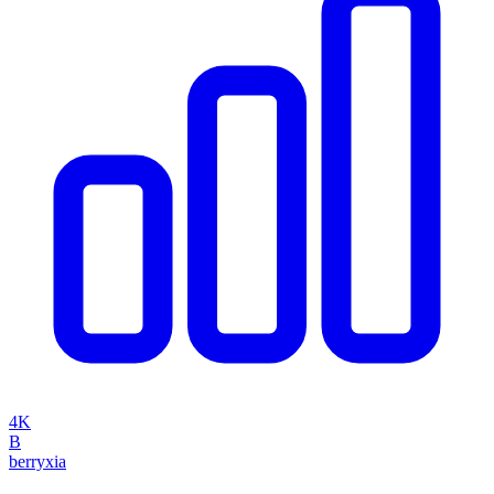
4K
B
berryxia