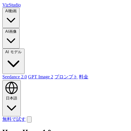
VizStudio
AI動画
AI画像
AI モデル
Seedance 2.0
GPT Image 2
プロンプト
料金
日本語
無料で試す