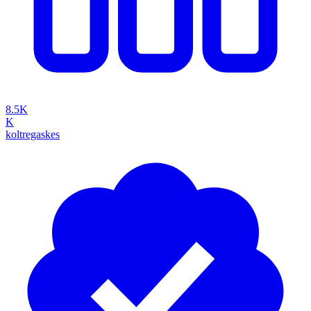
8.5K
K
koltregaskes