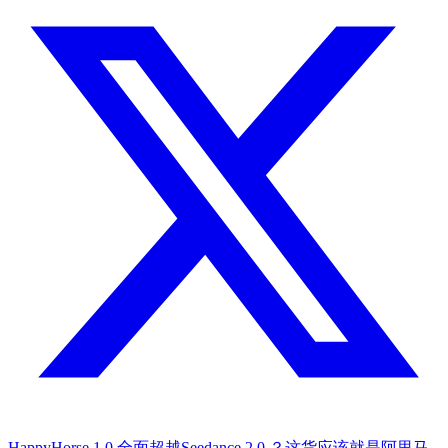
HappyHorse 1.0 全面超越Seedance 2.0 ？这货应该就是阿里马