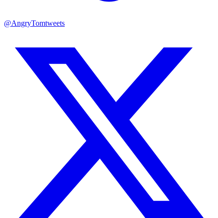
@AngryTomtweets