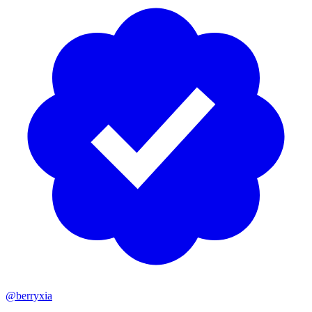
@berryxia