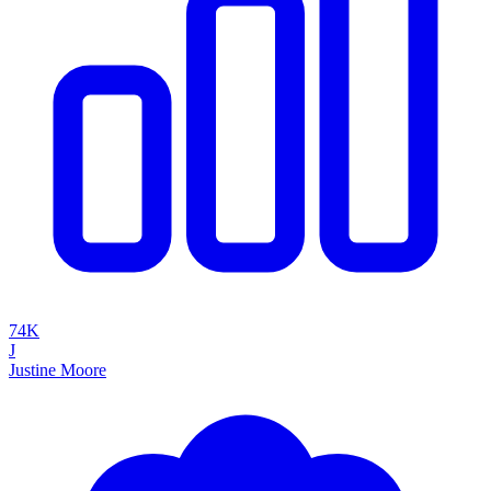
74K
J
Justine Moore