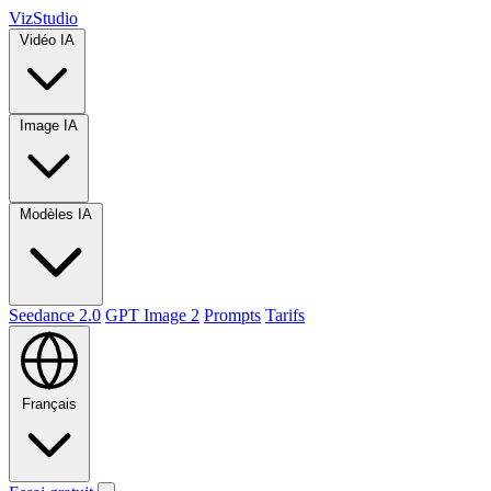
VizStudio
Vidéo IA
Image IA
Modèles IA
Seedance 2.0
GPT Image 2
Prompts
Tarifs
Français