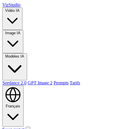
VizStudio
Vidéo IA
Image IA
Modèles IA
Seedance 2.0
GPT Image 2
Prompts
Tarifs
Français