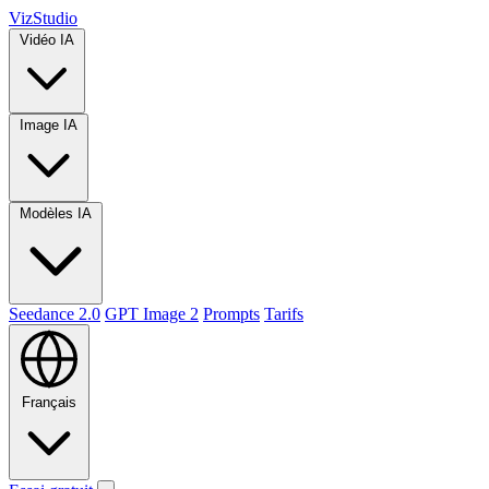
VizStudio
Vidéo IA
Image IA
Modèles IA
Seedance 2.0
GPT Image 2
Prompts
Tarifs
Français