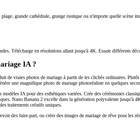
 plage, grande cathédrale, grange rustique ou n'importe quelle scène im
es. Télécharge en résolutions allant jusqu'à 4K. Essaie différents décors
mariage IA ?
uit de vraies photos de mariage à partir de tes clichés ordinaires. Plut
 génère une magnifique photo de mariage photoréaliste en quelques seco
s modèles IA pour des esthétiques variées. Crée des cérémonies classiq
stiques. Nano Banana 2 excelle dans la génération polyvalente jusqu'à 4K
es traitements créatifs uniques.
ncevoir des faire-part, ou créer des images de mariage de rêve pour les