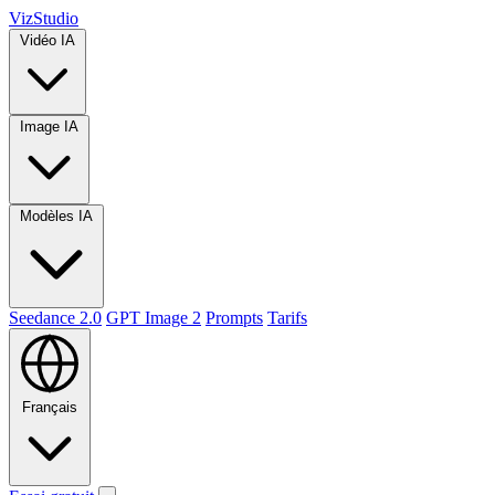
VizStudio
Vidéo IA
Image IA
Modèles IA
Seedance 2.0
GPT Image 2
Prompts
Tarifs
Français