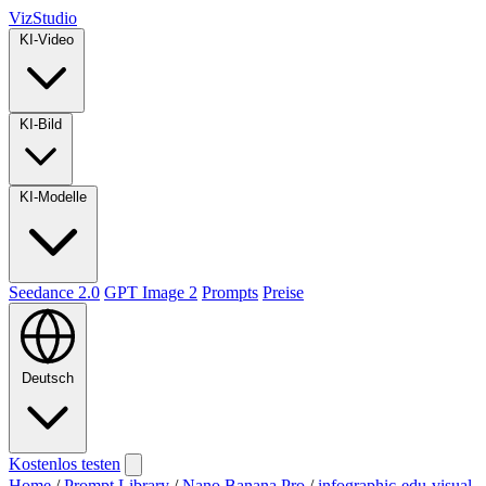
VizStudio
KI-Video
KI-Bild
KI-Modelle
Seedance 2.0
GPT Image 2
Prompts
Preise
Deutsch
Kostenlos testen
Home
/
Prompt Library
/
Nano Banana Pro
/
infographic-edu-visual