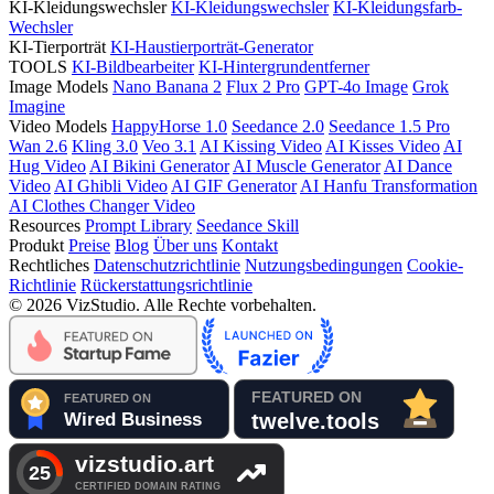
KI-Kleidungswechsler
KI-Kleidungswechsler
KI-Kleidungsfarb-
Wechsler
KI-Tierporträt
KI-Haustierporträt-Generator
TOOLS
KI-Bildbearbeiter
KI-Hintergrundentferner
Image Models
Nano Banana 2
Flux 2 Pro
GPT-4o Image
Grok
Imagine
Video Models
HappyHorse 1.0
Seedance 2.0
Seedance 1.5 Pro
Wan 2.6
Kling 3.0
Veo 3.1
AI Kissing Video
AI Kisses Video
AI
Hug Video
AI Bikini Generator
AI Muscle Generator
AI Dance
Video
AI Ghibli Video
AI GIF Generator
AI Hanfu Transformation
AI Clothes Changer Video
Resources
Prompt Library
Seedance Skill
Produkt
Preise
Blog
Über uns
Kontakt
Rechtliches
Datenschutzrichtlinie
Nutzungsbedingungen
Cookie-
Richtlinie
Rückerstattungsrichtlinie
© 2026 VizStudio. Alle Rechte vorbehalten.