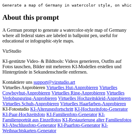
Generate a map of Germany in watercolor style, on which
About this prompt
A German prompt to generate a watercolor-style map of Germany
where all federal states are labeled in ballpoint pen, useful for
educational or infographic-style maps.
VizStudio
KI-gestützte Video- & Bildtools: Videos generieren, Outfits auf
Fotos tauschen, Bilder mit mehreren KI-Modellen erstellen und
Hintergründe in Sekundenschnelle entfernen.
Kontaktiere uns
support@vizstudio.art
Virtuelles Anprobieren
Virtuelles Hut-Anprobieren
Virtuelles
Cowboyhut-Anprobieren
Virtuelles Ring-Anprobieren
Virtuelles
Verlobungsring-Anprobieren
Virtuelles Hochzeitskleid-Anprobieren
Virtuelles Schuh-Anprobieren
Virtuelles Haarfarben-Anprobieren
KI-Fotostudio
KI-Alterungsfortschritt
KI-Hochzeitsfoto-Generator
KI-Paar-Hochzeitsfoto
KI-Familienfoto-Generator
KI-
Familienporträt aus Einzelfotos
KI-Restaurierung alter Familienfotos
KI-Abschlussfoto-Generator
KI-Paarfoto-Generator
KI-
Weihnachtskarten-Generator