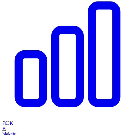
763K
B
blakeir