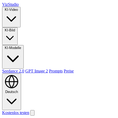
VizStudio
KI-Video
KI-Bild
KI-Modelle
Seedance 2.0
GPT Image 2
Prompts
Preise
Deutsch
Kostenlos testen