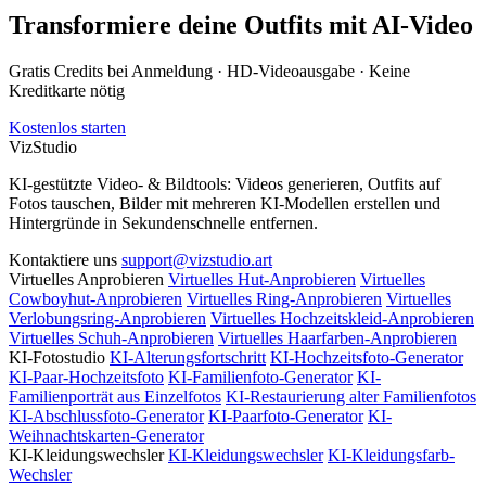
Transformiere deine Outfits mit AI-Video
Gratis Credits bei Anmeldung · HD-Videoausgabe · Keine
Kreditkarte nötig
Kostenlos starten
VizStudio
KI-gestützte Video- & Bildtools: Videos generieren, Outfits auf
Fotos tauschen, Bilder mit mehreren KI-Modellen erstellen und
Hintergründe in Sekundenschnelle entfernen.
Kontaktiere uns
support@vizstudio.art
Virtuelles Anprobieren
Virtuelles Hut-Anprobieren
Virtuelles
Cowboyhut-Anprobieren
Virtuelles Ring-Anprobieren
Virtuelles
Verlobungsring-Anprobieren
Virtuelles Hochzeitskleid-Anprobieren
Virtuelles Schuh-Anprobieren
Virtuelles Haarfarben-Anprobieren
KI-Fotostudio
KI-Alterungsfortschritt
KI-Hochzeitsfoto-Generator
KI-Paar-Hochzeitsfoto
KI-Familienfoto-Generator
KI-
Familienporträt aus Einzelfotos
KI-Restaurierung alter Familienfotos
KI-Abschlussfoto-Generator
KI-Paarfoto-Generator
KI-
Weihnachtskarten-Generator
KI-Kleidungswechsler
KI-Kleidungswechsler
KI-Kleidungsfarb-
Wechsler