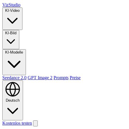
VizStudio
KI-Video
KI-Bild
KI-Modelle
Seedance 2.0
GPT Image 2
Prompts
Preise
Deutsch
Kostenlos testen