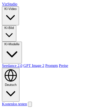
VizStudio
KI-Video
KI-Bild
KI-Modelle
Seedance 2.0
GPT Image 2
Prompts
Preise
Deutsch
Kostenlos testen