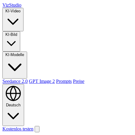
VizStudio
KI-Video
KI-Bild
KI-Modelle
Seedance 2.0
GPT Image 2
Prompts
Preise
Deutsch
Kostenlos testen