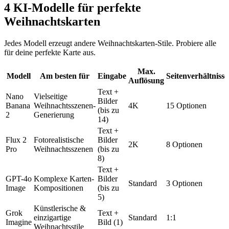
4 KI-Modelle für perfekte
Weihnachtskarten
Jedes Modell erzeugt andere Weihnachtskarten-Stile. Probiere alle
für deine perfekte Karte aus.
Max.
Modell
Am besten für
Eingabe
Seitenverhältnisse
Auflösung
Text +
Nano
Vielseitige
Bilder
Banana
Weihnachtsszenen-
4K
15 Optionen
(bis zu
2
Generierung
14)
Text +
Flux 2
Fotorealistische
Bilder
2K
8 Optionen
Pro
Weihnachtsszenen
(bis zu
8)
Text +
GPT-4o
Komplexe Karten-
Bilder
Standard
3 Optionen
Image
Kompositionen
(bis zu
5)
Künstlerische &
Grok
Text +
einzigartige
Standard
1:1
Imagine
Bild (1)
Weihnachtsstile