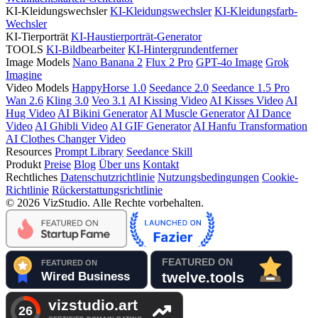
KI-Kleidungswechsler
KI-Kleidungswechsler
KI-Kleidungsfarb-
Wechsler
KI-Tierporträt
KI-Haustierporträt-Generator
TOOLS
KI-Bildbearbeiter
KI-Hintergrundentferner
Image Models
Nano Banana 2
Flux 2 Pro
GPT-4o Image
Grok
Imagine
Video Models
HappyHorse 1.0
Seedance 2.0
Seedance 1.5 Pro
Wan 2.6
Kling 3.0
Veo 3.1
AI Kissing Video
AI Kisses Video
AI
Hug Video
AI Bikini Generator
AI Muscle Generator
AI Dance
Video
AI Ghibli Video
AI GIF Generator
AI Hanfu Transformation
AI Clothes Changer Video
Resources
Prompt Library
Seedance Skill
Produkt
Preise
Blog
Über uns
Kontakt
Rechtliches
Datenschutzrichtlinie
Nutzungsbedingungen
Cookie-
Richtlinie
Rückerstattungsrichtlinie
© 2026 VizStudio. Alle Rechte vorbehalten.