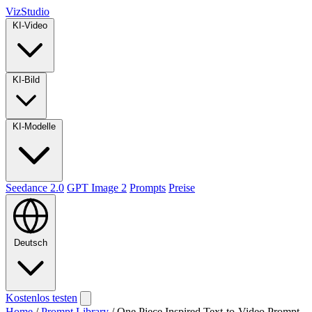
VizStudio
KI-Video
KI-Bild
KI-Modelle
Seedance 2.0
GPT Image 2
Prompts
Preise
Deutsch
Kostenlos testen
Home
/
Prompt Library
/
One Piece Inspired Text-to-Video Prompt