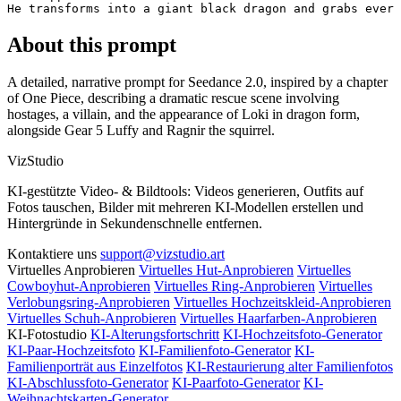
He transforms into a giant black dragon and grabs every
About this prompt
A detailed, narrative prompt for Seedance 2.0, inspired by a chapter
of One Piece, describing a dramatic rescue scene involving
hostages, a villain, and the appearance of Loki in dragon form,
alongside Gear 5 Luffy and Ragnir the squirrel.
VizStudio
KI-gestützte Video- & Bildtools: Videos generieren, Outfits auf
Fotos tauschen, Bilder mit mehreren KI-Modellen erstellen und
Hintergründe in Sekundenschnelle entfernen.
Kontaktiere uns
support@vizstudio.art
Virtuelles Anprobieren
Virtuelles Hut-Anprobieren
Virtuelles
Cowboyhut-Anprobieren
Virtuelles Ring-Anprobieren
Virtuelles
Verlobungsring-Anprobieren
Virtuelles Hochzeitskleid-Anprobieren
Virtuelles Schuh-Anprobieren
Virtuelles Haarfarben-Anprobieren
KI-Fotostudio
KI-Alterungsfortschritt
KI-Hochzeitsfoto-Generator
KI-Paar-Hochzeitsfoto
KI-Familienfoto-Generator
KI-
Familienporträt aus Einzelfotos
KI-Restaurierung alter Familienfotos
KI-Abschlussfoto-Generator
KI-Paarfoto-Generator
KI-
Weihnachtskarten-Generator