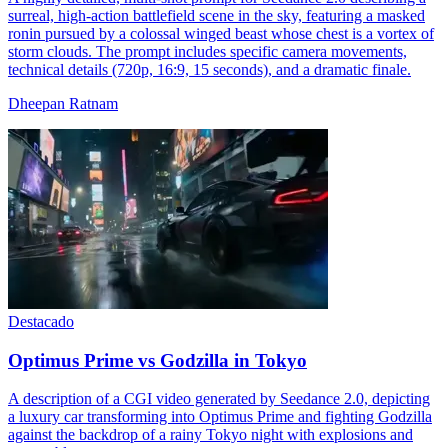
surreal, high-action battlefield scene in the sky, featuring a masked
ronin pursued by a colossal winged beast whose chest is a vortex of
storm clouds. The prompt includes specific camera movements,
technical details (720p, 16:9, 15 seconds), and a dramatic finale.
Dheepan Ratnam
Destacado
Optimus Prime vs Godzilla in Tokyo
A description of a CGI video generated by Seedance 2.0, depicting
a luxury car transforming into Optimus Prime and fighting Godzilla
against the backdrop of a rainy Tokyo night with explosions and