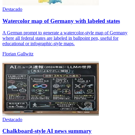
Destacado
Watercolor map of Germany with labeled states
A German prompt to generate a watercolor-style map of Germany
where all federal states are labeled in ballpoint pen, useful for
educational or infographic-style maps.
Florian Gallwitz
Destacado
Chalkboard-style AI news summary