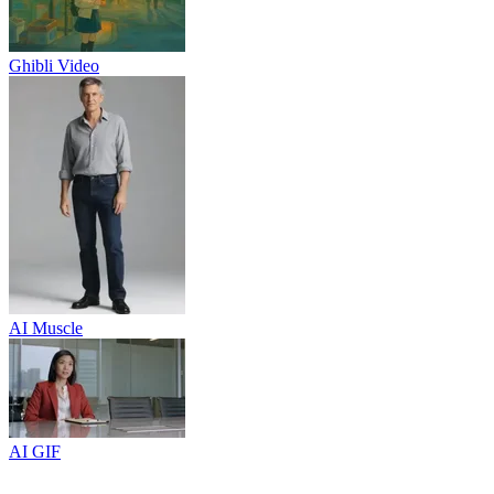
Ghibli Video
AI Muscle
AI GIF