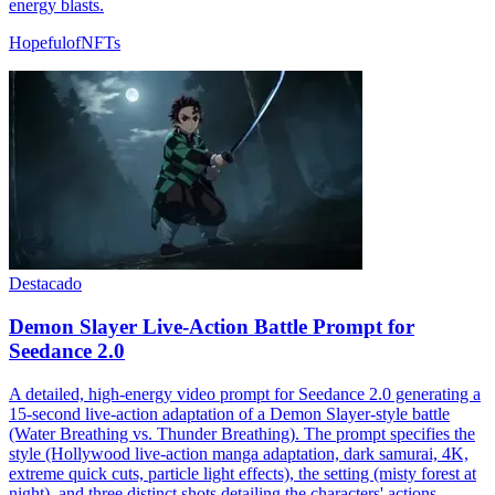
energy blasts.
HopefulofNFTs
Destacado
Demon Slayer Live-Action Battle Prompt for
Seedance 2.0
A detailed, high-energy video prompt for Seedance 2.0 generating a
15-second live-action adaptation of a Demon Slayer-style battle
(Water Breathing vs. Thunder Breathing). The prompt specifies the
style (Hollywood live-action manga adaptation, dark samurai, 4K,
extreme quick cuts, particle light effects), the setting (misty forest at
night), and three distinct shots detailing the characters' actions,