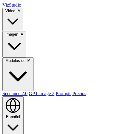
VizStudio
Video IA
Imagen IA
Modelos de IA
Seedance 2.0
GPT Image 2
Prompts
Precios
Español