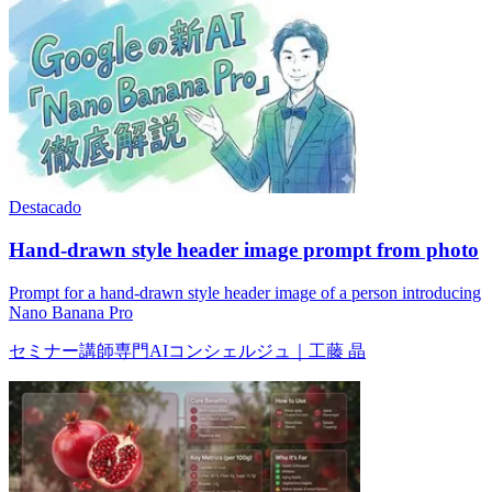
Destacado
Hand-drawn style header image prompt from photo
Prompt for a hand-drawn style header image of a person introducing
Nano Banana Pro
セミナー講師専門AIコンシェルジュ｜工藤 晶