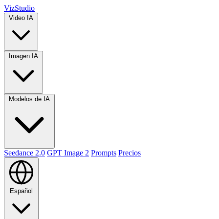
VizStudio
Video IA
Imagen IA
Modelos de IA
Seedance 2.0
GPT Image 2
Prompts
Precios
Español