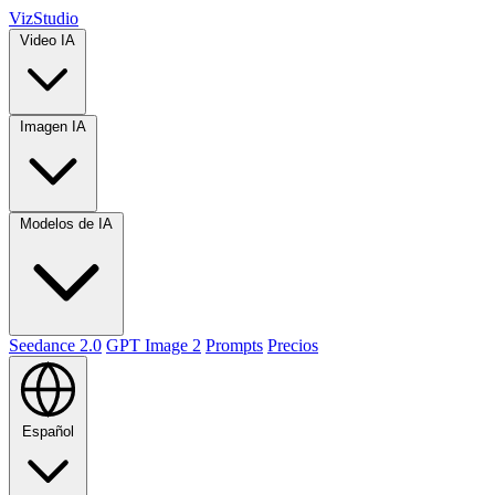
VizStudio
Video IA
Imagen IA
Modelos de IA
Seedance 2.0
GPT Image 2
Prompts
Precios
Español