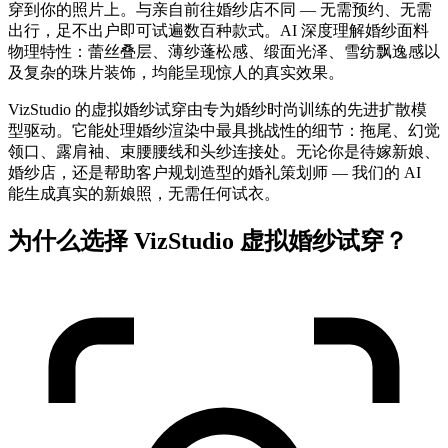
穿到你的照片上。与亲自前往婚纱店不同 — 无需预约、无需
出行，足不出户即可试遍数百种款式。AI 深度理解婚纱面料
物理特性：蕾丝叠层、薄纱蓬松感、缎面光泽、雪纺飘逸感以
及复杂的珠片装饰，均能呈现惊人的真实效果。
VizStudio 的虚拟婚纱试穿由专为婚纱时尚训练的先进扩散模
型驱动。它能处理婚纱渲染中最具挑战性的细节：拖尾、幻觉
领口、露肩袖、束腰腰线和头纱连接处。无论你是待嫁新娘、
婚纱店，还是帮助客户规划造型的婚礼策划师 — 我们的 AI
能生成真实的新娘照，无需任何试衣。
为什么选择 VizStudio 虚拟婚纱试穿？