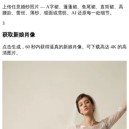
上传任意婚纱照片 — A字裙、蓬蓬裙、鱼尾裙、直筒裙、高
腰款、蕾丝、薄纱、缎面或雪纺。AI 还原每一处细节。
3
获取新娘肖像
点击生成，60 秒内获得逼真的新娘肖像。可下载高达 4K 的高
清图片。