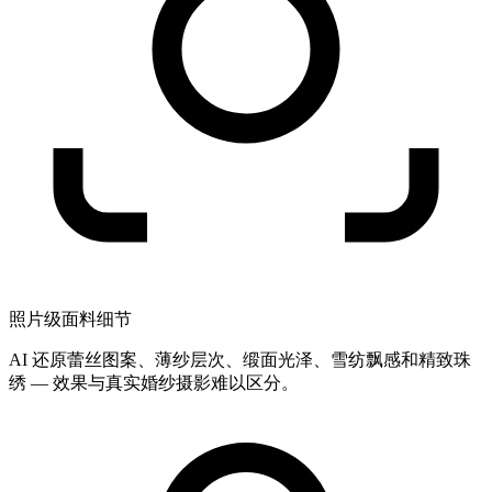
照片级面料细节
AI 还原蕾丝图案、薄纱层次、缎面光泽、雪纺飘感和精致珠
绣 — 效果与真实婚纱摄影难以区分。