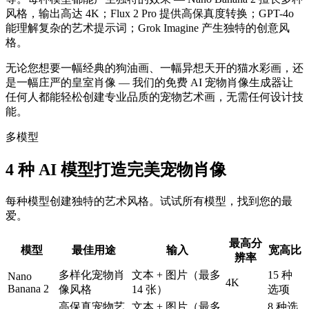
风格，输出高达 4K；Flux 2 Pro 提供高保真度转换；GPT-4o
能理解复杂的艺术提示词；Grok Imagine 产生独特的创意风
格。
无论您想要一幅经典的狗油画、一幅异想天开的猫水彩画，还
是一幅庄严的皇室肖像 — 我们的免费 AI 宠物肖像生成器让
任何人都能轻松创建专业品质的宠物艺术画，无需任何设计技
能。
多模型
4 种 AI 模型打造完美宠物肖像
每种模型创建独特的艺术风格。试试所有模型，找到您的最
爱。
最高分
模型
最佳用途
输入
宽高比
辨率
多样化宠物肖
文本 + 图片（最多
15 种
Nano
4K
Banana 2
像风格
14 张）
选项
高保真宠物艺
文本 + 图片（最多
8 种选