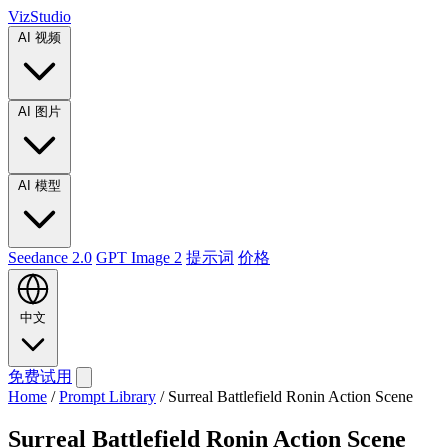
VizStudio
AI 视频
AI 图片
AI 模型
Seedance 2.0
GPT Image 2
提示词
价格
中文
免费试用
Home
/
Prompt Library
/
Surreal Battlefield Ronin Action Scene
Surreal Battlefield Ronin Action Scene