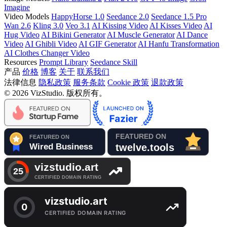
Imagine
Video Models
HappyHorse 1.0
Seedance 2.0
Seedance 1.5 Pro
Wan 2.6
Kling 3.0
Veo 3.1
AI Kissing Video
AI Kisses Video
AI
Hug Video
AI Bikini Generator
AI Muscle Generator
AI Dance
Video
AI Ghibli Video
AI GIF Generator
AI Hanfu Transformation
AI Clothes Changer Video
Resources
Prompt Library
Seedance Skill
产品
价格
博客
关于
联系我们
法律信息
隐私政策
服务条款
Cookie 政策
退款政策
© 2026 VizStudio. 版权所有。