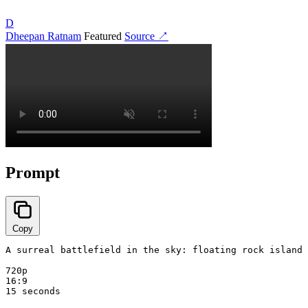
D
Dheepan Ratnam
Featured
Source ↗
Prompt
Copy
A surreal battlefield in the sky: floating rock islands
720p

16:9

15 seconds