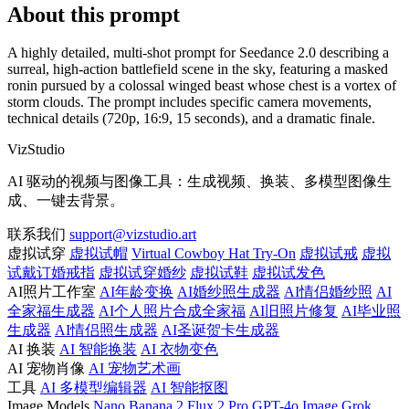
About this prompt
A highly detailed, multi-shot prompt for Seedance 2.0 describing a
surreal, high-action battlefield scene in the sky, featuring a masked
ronin pursued by a colossal winged beast whose chest is a vortex of
storm clouds. The prompt includes specific camera movements,
technical details (720p, 16:9, 15 seconds), and a dramatic finale.
VizStudio
AI 驱动的视频与图像工具：生成视频、换装、多模型图像生
成、一键去背景。
联系我们
support@vizstudio.art
虚拟试穿
虚拟试帽
Virtual Cowboy Hat Try-On
虚拟试戒
虚拟
试戴订婚戒指
虚拟试穿婚纱
虚拟试鞋
虚拟试发色
AI照片工作室
AI年龄变换
AI婚纱照生成器
AI情侣婚纱照
AI
全家福生成器
AI个人照片合成全家福
AI旧照片修复
AI毕业照
生成器
AI情侣照生成器
AI圣诞贺卡生成器
AI 换装
AI 智能换装
AI 衣物变色
AI 宠物肖像
AI 宠物艺术画
工具
AI 多模型编辑器
AI 智能抠图
Image Models
Nano Banana 2
Flux 2 Pro
GPT-4o Image
Grok